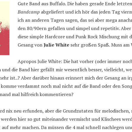
Gute Band aus Buffalo. Die haben gerade Ende letzten
Bandcamp
abgeliefert und ich hör das jeden Tag vierm
ich an anderen Tagen sagen, das sei aber mega anach
den 80/90ern gefallen und simpel und repetitiv. Aber
diese simple Hardcore und Punk Rock Mischung mit
Gesang von
Julie White
sehr großen Spaß. Muss am W
Apropos Julie White: Die hat vorher (oder immer noc
und die Band hier gefällt mir wesentlich besser, vielleicht, we
ehr ist..? Aber darüber hinaus erinnert mich der Gesang an 
h komme verdammt noch mal nicht auf die Band oder den Song
emand mal hilfreich kommentieren?
wird nix neu erfunden, aber die Grundzutaten für melodischen,
werden hier so gut miteinander vermischt und Klischees werd
st auf mehr machen. Da müssen die 4 mal schnell nachlegen u