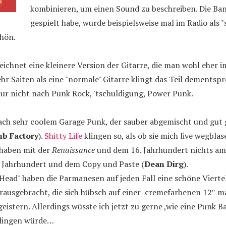
kombinieren, um einen Sound zu beschreiben. Die Band
gespielt habe, wurde beispielsweise mal im Radio als "
chön.
zeichnet eine kleinere Version der Gitarre, die man wohl eher 
hr Saiten als eine "normale" Gitarre klingt das Teil dementsp
nur nicht nach Punk Rock, 'tschuldigung, Power Punk.
 nach sehr coolem Garage Punk, der sauber abgemischt und gut
b Factory
).
Shitty Life
klingen so, als ob sie mich live wegbla
e haben mit der
Renaissance
und dem 16. Jahrhundert nichts am 
. Jahrhundert und dem Copy und Paste (
Dean Dirg
).
 Head" haben die Parmanesen auf jeden Fall eine schöne Viert
rausgebracht, die sich hübsch auf einer cremefarbenen 12″ ma
geistern. Allerdings wüsste ich jetzt zu gerne ,wie eine Punk B
 klingen würde…