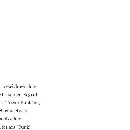
n bezeichnen ihre
st mal den Begriff
as "Power Punk" ist,
ch eine etwas
in bisschen
lles mit "Punk"