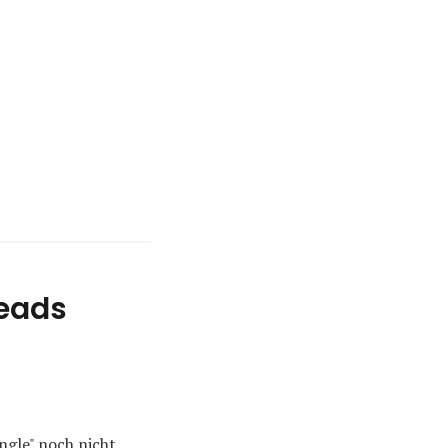
eads
ngle" noch nicht