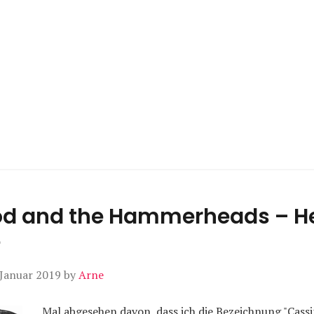
d and the Hammerheads – H
e
 Januar 2019
by
Arne
Mal abgesehen davon, dass ich die Bezeichnung "Cassi