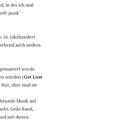
, in der ich mal
soft punk"
im 16. Jahrhundert
rechend auch anders.
 gemastert wurde
sen würden (
Get Lost
Hut, eher sind sie
elstunde Musik auf
cht. Geile Band,
and mit diesen