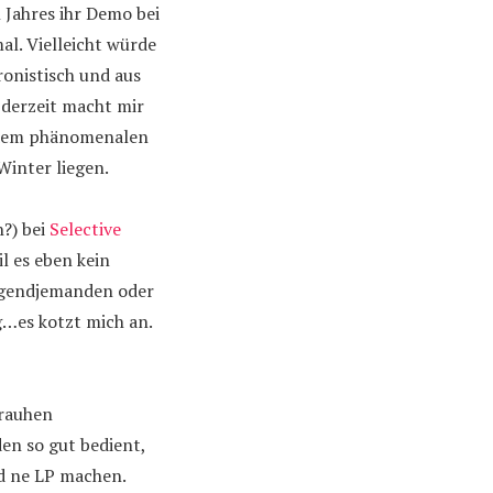
 Jahres ihr Demo bei
al. Vielleicht würde
ronistisch und aus
 derzeit macht mir
 dem phänomenalen
inter liegen.
h?) bei
Selective
il es eben kein
irgendjemanden oder
…es kotzt mich an.
 rauhen
en so gut bedient,
nd ne LP machen.