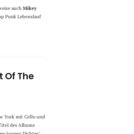
weise auch
Mikey
op Punk Lebenslauf
t Of The
w York mit Cello und
Titel des Albums
en jungen Dichter".