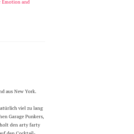
c Emotion and
nd aus New York.
atürlich viel zu lang
chen Garage Punkers,
holt den arty farty
uf den Cocktail-