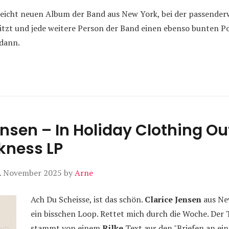
leicht neuen Album der Band aus New York, bei der passender
tzt und jede weitere Person der Band einen ebenso bunten P
 dann.
ensen – In Holiday Clothing Ou
kness LP
. November 2025
by
Arne
Ach Du Scheisse, ist das schön.
Clarice Jensen
aus Ne
ein bisschen Loop. Rettet mich durch die Woche. Der 
stammt von einem
Rilke
Text aus den "Briefen an ein