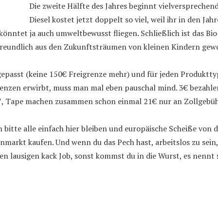
Die zweite Hälfte des Jahres beginnt vielversprechen
Diesel kostet jetzt doppelt so viel, weil ihr in den Ja
 könntet ja auch umweltbewusst fliegen. Schließlich ist das Bio
afreundlich aus den Zukunftsträumen von kleinen Kindern gew
gepasst (keine 150€ Freigrenze mehr) und für jeden Produktt
nzen erwirbt, muss man mal eben pauschal mind. 3€ bezahlen.
7″, Tape machen zusammen schon einmal 21€ nur an Zollgebüh
bitte alle einfach hier bleiben und europäische Scheiße von 
markt kaufen. Und wenn du das Pech hast, arbeitslos zu sein,
inen lausigen kack Job, sonst kommst du in die Wurst, es nennt