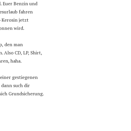
d. Euer Benzin und
hresurlaub fahren
-Kerosin jetzt
onnen wird.
yp, den man
 Also CD, LP, Shirt,
ren, haha.
deiner gestiegenen
 dann such dir
 sich Grundsicherung.