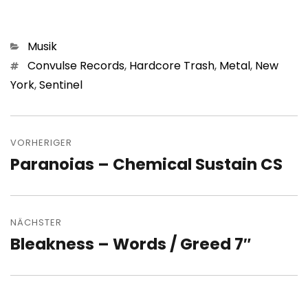
Kategorien
Musik
Schlagwörter
Convulse Records
,
Hardcore Trash
,
Metal
,
New
York
,
Sentinel
Beitragsnavigation
VORHERIGER
Paranoias – Chemical Sustain CS
Vorheriger
Beitrag:
NÄCHSTER
Bleakness – Words / Greed 7″
Nächster
Beitrag: