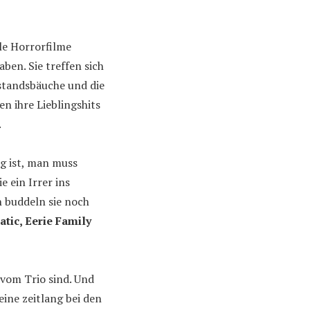
ele Horrorfilme
aben. Sie treffen sich
standsbäuche und die
n ihre Lieblingshits
.
ig ist, man muss
 ein Irrer ins
n buddeln sie noch
atic, Eerie Family
 vom Trio sind. Und
eine zeitlang bei den