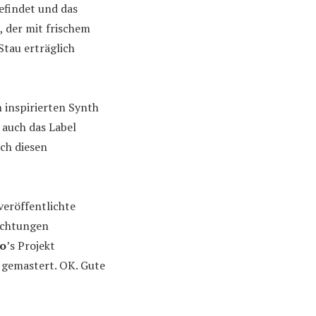
befindet und das
, der mit frischem
tau erträglich
 inspirierten Synth
a auch das Label
ich diesen
veröffentlichte
Richtungen
vo
’s Projekt
 gemastert. OK. Gute