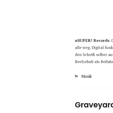
uSUPER! Records
.
alle weg. Digital fu
den Scheiß selber a
Beelzebub als Beifah
Kategorien
Musik
Graveyard