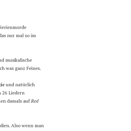
d Serienmorde
das nur mal so im
nd musikalische
ch was ganz Feines.
tic
und natürlich
n 26 Liedern
chen damals auf
Red
odien. Also wenn man