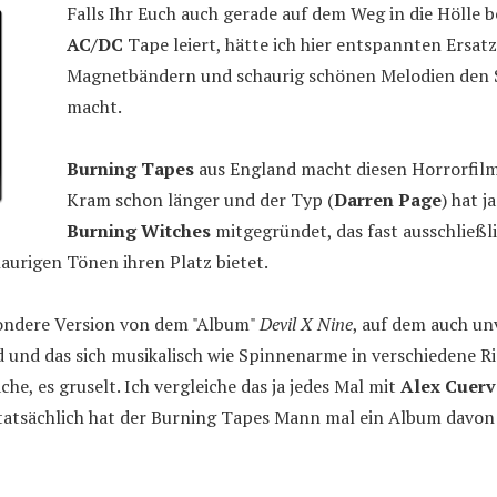
Falls Ihr Euch auch gerade auf dem Weg in die Hölle 
AC/DC
Tape leiert, hätte ich hier entspannten Ersatz
Magnetbändern und schaurig schönen Melodien den S
macht.
Burning Tapes
aus England macht diesen Horrorfilm
Kram schon länger und der Typ (
Darren Page
) hat j
Burning Witches
mitgegründet, das fast ausschließl
aurigen Tönen ihren Platz bietet.
sondere Version von dem "Album"
Devil X Nine
, auf dem auch un
d und das sich musikalisch wie Spinnenarme in verschiedene 
he, es gruselt. Ich vergleiche das ja jedes Mal mit
Alex Cuer
atsächlich hat der Burning Tapes Mann mal ein Album davon