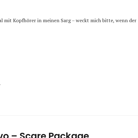
l mit Kopfhörer in meinen Sarg – weckt mich bitte, wenn der S
.
vo – Scare Package