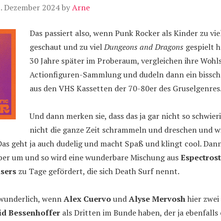
. Dezember 2024
by
Arne
Das passiert also, wenn Punk Rocker als Kinder zu vi
geschaut und zu viel
Dungeons and Dragons
gespielt h
30 Jahre später im Proberaum, vergleichen ihre Wohl
Actionfiguren-Sammlung und dudeln dann ein bissche
aus den VHS Kassetten der 70-80er des Gruselgenres
Und dann merken sie, dass das ja gar nicht so schwier
nicht die ganze Zeit schrammeln und dreschen und wie
as geht ja auch dudelig und macht Spaß und klingt cool. Dan
äber um und so wird eine wunderbare Mischung aus
Espectrost
sers
zu Tage gefördert, die sich Death Surf nennt.
rwunderlich, wenn
Alex Cuervo
und
Alyse Mervosh
hier zwei
id Bessenhoffer
als Dritten im Bunde haben, der ja ebenfalls 