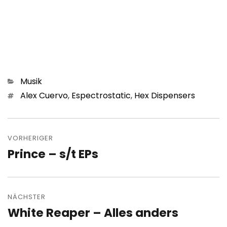
Kategorien
Musik
Schlagwörter
Alex Cuervo
,
Espectrostatic
,
Hex Dispensers
Beitragsnavigation
VORHERIGER
Prince – s/t EPs
Vorheriger
Beitrag:
NÄCHSTER
White Reaper – Alles anders
Nächster
Beitrag: