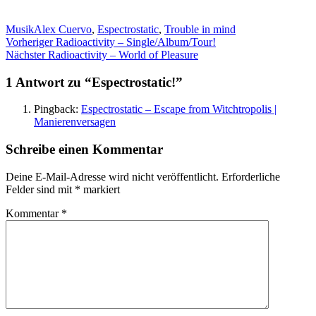
Kategorien
Schlagwörter
Musik
Alex Cuervo
,
Espectrostatic
,
Trouble in mind
Beitragsnavigation
Vorheriger
Vorheriger
Radioactivity – Single/Album/Tour!
Nächster
Beitrag:
Nächster
Radioactivity – World of Pleasure
Beitrag:
1 Antwort zu “Espectrostatic!”
Pingback:
Espectrostatic – Escape from Witchtropolis |
Manierenversagen
Schreibe einen Kommentar
Deine E-Mail-Adresse wird nicht veröffentlicht.
Erforderliche
Felder sind mit
*
markiert
Kommentar
*