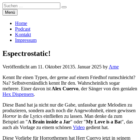
Suchen
Suchen
nach:
Zum
Menü
Manierenversagen
Inhalt
springen
Home
Podcast
Kontakt
Impressum
Espectrostatic!
Veröffentlicht am
11. Oktober 2013
5. Januar 2025
by
Arne
Kennt Ihr einen Typen, der gerne auf einem Friedhof rumschleicht?
Na? Selbstverständlich kennt Ihr den. Wahrscheinlich sogar
mehrere. Einer davon ist
Alex Cuervo
, der Sänger von den genialen
Hex Dispensers
.
Diese Band hat ja nicht nur die Gabe, unfassbar gute Melodien zu
produzieren, sondern auch noch die Angewohnheit, einen gewissen
Horror
in die Lyrics einfließen zu lassen. Man denke da zum
Beispiel an "
A Brain inside a Jar
" oder "
My Love is a Ba
t", das
auch als Vorlage zu einem schönen
Video
gedient hat.
Diese Vorliebe für Horrorthemen hat Herr Cuervo jetzt in seinem