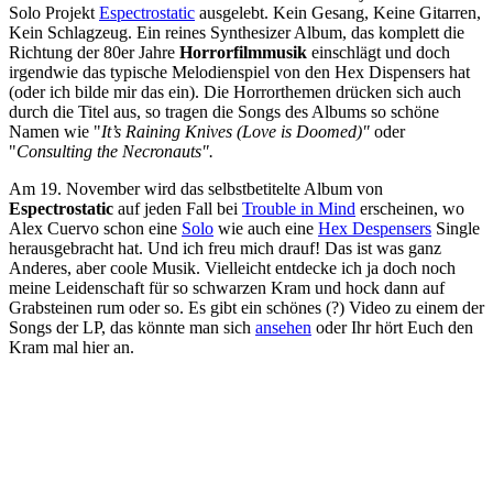
Solo Projekt
Espectrostatic
ausgelebt. Kein Gesang, Keine Gitarren,
Kein Schlagzeug. Ein reines Synthesizer Album, das komplett die
Richtung der 80er Jahre
Horrorfilmmusik
einschlägt und doch
irgendwie das typische Melodienspiel von den Hex Dispensers hat
(oder ich bilde mir das ein). Die Horrorthemen drücken sich auch
durch die Titel aus, so tragen die Songs des Albums so schöne
Namen wie "
It’s Raining Knives (Love is Doomed)"
oder
"
Consulting the Necronauts".
Am 19. November wird das selbstbetitelte Album von
Espectrostatic
auf jeden Fall bei
Trouble in Mind
erscheinen, wo
Alex Cuervo schon eine
Solo
wie auch eine
Hex Despensers
Single
herausgebracht hat. Und ich freu mich drauf! Das ist was ganz
Anderes, aber coole Musik. Vielleicht entdecke ich ja doch noch
meine Leidenschaft für so schwarzen Kram und hock dann auf
Grabsteinen rum oder so. Es gibt ein schönes (?) Video zu einem der
Songs der LP, das könnte man sich
ansehen
oder Ihr hört Euch den
Kram mal hier an.