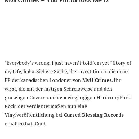
Mvll Crimes – You Emburruss Me 12″
"Everybody’s wrong, I just haven’t told 'em yet." Story of
my Life, haha. Sichere Sache, die Investition in die neue
EP der kanadischen Londoner von
Mvll Crimes
. Ihr
wisst, die mit der lustigen Schreibweise und den
gruseligen Covern und dem eingängigen Hardcore/Punk
Rock, der verdientermaßen nun eine
Vinylveröffentlichung bei
Cursed Blessing Records
erhalten hat. Cool.