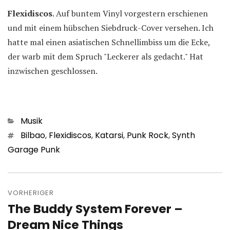
Flexidiscos
. Auf buntem Vinyl vorgestern erschienen
und mit einem hübschen Siebdruck-Cover versehen. Ich
hatte mal einen asiatischen Schnellimbiss um die Ecke,
der warb mit dem Spruch "Leckerer als gedacht." Hat
inzwischen geschlossen.
Kategorien
Musik
Schlagwörter
Bilbao
,
Flexidiscos
,
Katarsi
,
Punk Rock
,
Synth
Garage Punk
Beitragsnavigation
VORHERIGER
The Buddy System Forever –
Vorheriger
Beitrag:
Dream Nice Things