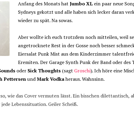
Anfang des Monats hat
Jumbo XL
ein paar neue Song
Sydneys gekotzt und alle haben sich lecker daran ver
wieder zu spät. Na sowas.
Aber wollte ich euch trotzdem noch mitteilen, weil se
angetrocknete Rest in der Gosse noch besser schmeckt
Eiersalat Punk Mist aus dem Kinderzimmer talentfre
Eremiten. Der Garage Synth Punk der Band oder des T
Sounds
oder
Sick Thoughts
(sagt
Groschi
). Ich höre eine Mi
h Pettersen
und
Mark Vodka
heraus. Wahnsinn.
 so, wie das Cover vermuten lässt. Ein bisschen dilettantisch, a
jede Lebenssituation. Geiler Scheiß.