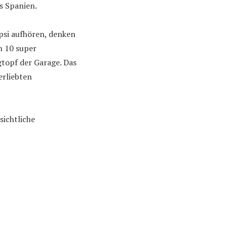
s Spanien.
psi aufhören, denken
n 10 super
topf der Garage. Das
erliebten
sichtliche