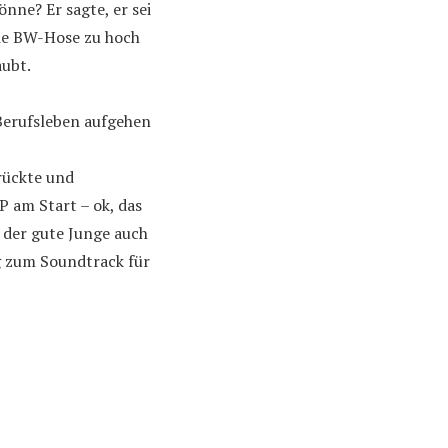
önne? Er sagte, er sei
 die BW-Hose zu hoch
aubt.
Berufsleben aufgehen
rrückte und
P am Start – ok, das
 der gute Junge auch
ug zum Soundtrack für