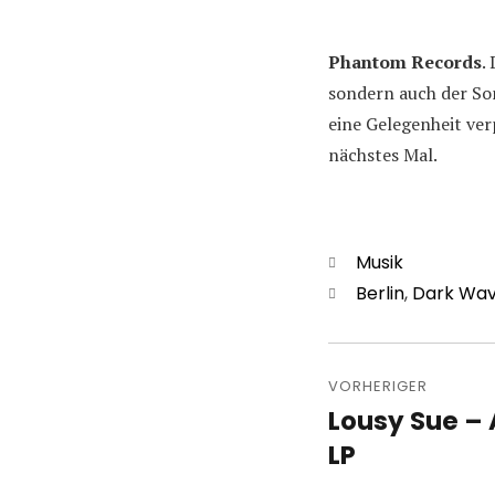
Phantom Records
.
sondern auch der So
eine Gelegenheit verp
nächstes Mal.
Kategorien
Musik
Schlagwörter
Berlin
,
Dark Wa
Beitragsn
VORHERIGER
Lousy Sue – 
Vorheriger
Beitrag:
LP