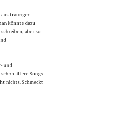
 aus trauriger
man könnte dazu
schreiben, aber so
und
y- und
h schon ältere Songs
cht nichts. Schmeckt