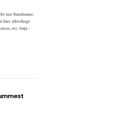
Nicht nur Bandname,
 hier allerdings
izze, etc. Naja –
 Dummest