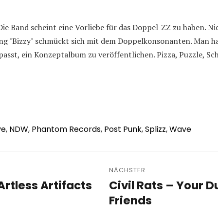
 Die Band scheint eine Vorliebe für das Doppel-ZZ zu haben. 
ng "Bizzy" schmückt sich mit dem Doppelkonsonanten. Man hat
asst, ein Konzeptalbum zu veröffentlichen. Pizza, Puzzle, Sche
ve
,
NDW
,
Phantom Records
,
Post Punk
,
Splizz
,
Wave
avigation
NÄCHSTER
Artless Artifacts
Civil Rats – Your
Nächster
Beitrag:
Friends