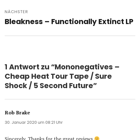
NÄCHSTER
Bleakness – Functionally Extinct LP
Nächster
Beitrag:
1 Antwort zu “Mononegatives –
Cheap Heat Tour Tape / Sure
Shock / 5 Second Future”
Rob Brake
sagt:
30. Januar 2020 um 08:21 Uhr
Sincerely, Thanks for the great reviews