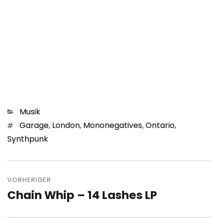
Kategorien
Musik
Schlagwörter
Garage
,
London
,
Mononegatives
,
Ontario
,
Synthpunk
Beitragsnavigation
VORHERIGER
Chain Whip – 14 Lashes LP
Vorheriger
Beitrag: