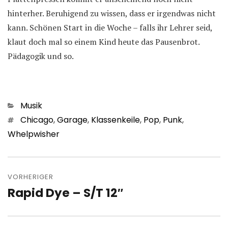
hinterher. Beruhigend zu wissen, dass er irgendwas nicht
kann. Schönen Start in die Woche – falls ihr Lehrer seid,
klaut doch mal so einem Kind heute das Pausenbrot.
Pädagogik und so.
Kategorien
Musik
Schlagwörter
Chicago
,
Garage
,
Klassenkeile
,
Pop
,
Punk
,
Whelpwisher
Beitragsnavigation
VORHERIGER
Rapid Dye – S/T 12″
Vorheriger
Beitrag: