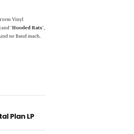
arzem Vinyl
tand "
Hooded Rats
",
e und ne Band mach.
l Plan LP