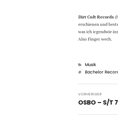
Dirt Cult Records
(h
erschienen und beste
was ich irgendwie in
Also Finger wech.
Kategorien
Musik
Schlagwörter
Bachelor Recor
Beitragsn
VORHERIGER
OSBO – S/T 7
Vorheriger
Beitrag: