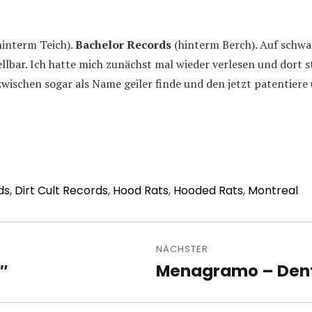
interm Teich).
Bachelor Records
(hinterm Berch). Auf schw
llbar. Ich hatte mich zunächst mal wieder verlesen und dort s
zwischen sogar als Name geiler finde und den jetzt patentier
ds
,
Dirt Cult Records
,
Hood Rats
,
Hooded Rats
,
Montreal
avigation
NÄCHSTER
″
Menagramo – Denta
Nächster
Beitrag: