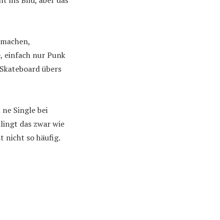
t ins Bild, aber das
a machen,
, einfach nur Punk
 Skateboard übers
 ne Single bei
klingt das zwar wie
t nicht so häufig.