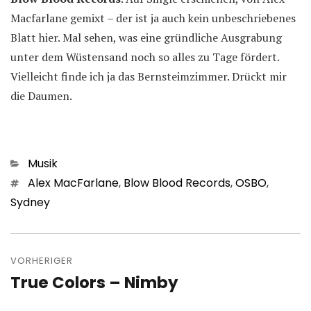
Macfarlane gemixt – der ist ja auch kein unbeschriebenes
Blatt hier. Mal sehen, was eine gründliche Ausgrabung
unter dem Wüstensand noch so alles zu Tage fördert.
Vielleicht finde ich ja das Bernsteimzimmer. Drückt mir
die Daumen.
Kategorien
Musik
Schlagwörter
Alex MacFarlane
,
Blow Blood Records
,
OSBO
,
Sydney
Beitragsnavigation
VORHERIGER
True Colors – Nimby
Vorheriger
Beitrag: