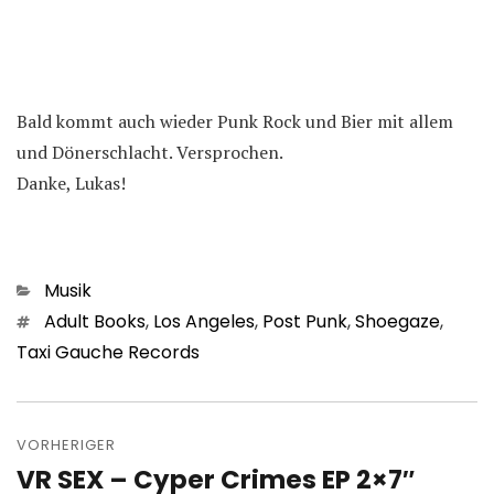
Bald kommt auch wieder Punk Rock und Bier mit allem
und Dönerschlacht. Versprochen.
Danke, Lukas!
Kategorien
Musik
Schlagwörter
Adult Books
,
Los Angeles
,
Post Punk
,
Shoegaze
,
Taxi Gauche Records
Beitragsnavigation
VORHERIGER
VR SEX – Cyper Crimes EP 2×7″
Vorheriger