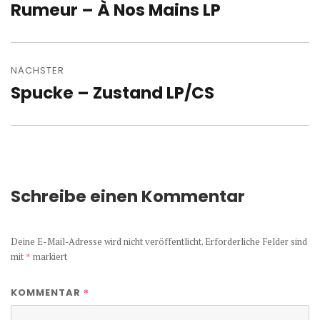
Rumeur – À Nos Mains LP
Vorheriger
Beitrag:
NÄCHSTER
Spucke – Zustand LP/CS
Nächster
Beitrag:
Schreibe einen Kommentar
Deine E-Mail-Adresse wird nicht veröffentlicht.
Erforderliche Felder sind
mit
*
markiert
*
KOMMENTAR