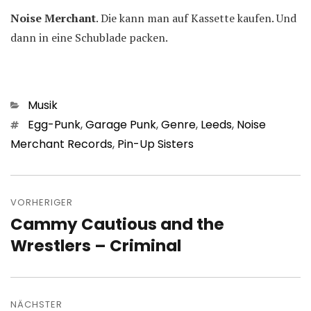
Noise Merchant
. Die kann man auf Kassette kaufen. Und
dann in eine Schublade packen.
Kategorien
Musik
Schlagwörter
Egg-Punk
,
Garage Punk
,
Genre
,
Leeds
,
Noise
Merchant Records
,
Pin-Up Sisters
Beitragsnavigation
VORHERIGER
Cammy Cautious and the
Vorheriger
Beitrag:
Wrestlers – Criminal
NÄCHSTER