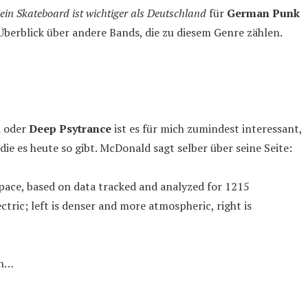
in Skateboard ist wichtiger als Deutschland
für
German Punk
 Überblick über andere Bands, die zu diesem Genre zählen.
i
oder
Deep Psytrance
ist es für mich zumindest interessant,
e es heute so gibt. McDonald sagt selber über seine Seite:
space, based on data tracked and analyzed for 1215
tric; left is denser and more atmospheric, right is
en…