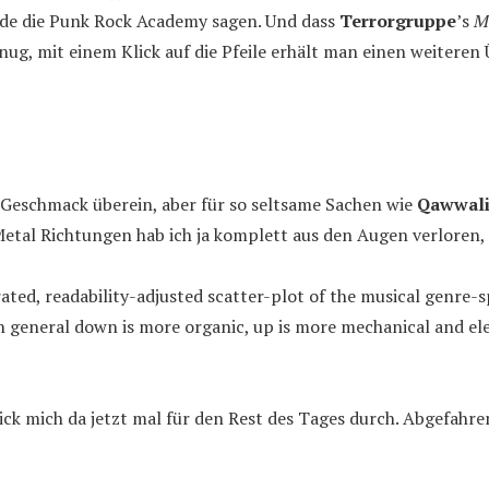
rde die Punk Rock Academy sagen. Und dass
Terrorgruppe
’s
Me
enug, mit einem Klick auf die Pfeile erhält man einen weiteren
 Geschmack überein, aber für so seltsame Sachen wie
Qawwal
etal Richtungen hab ich ja komplett aus den Augen verloren, di
ated, readability-adjusted scatter-plot of the musical genre-
in general down is more organic, up is more mechanical and elec
klick mich da jetzt mal für den Rest des Tages durch. Abgefahr