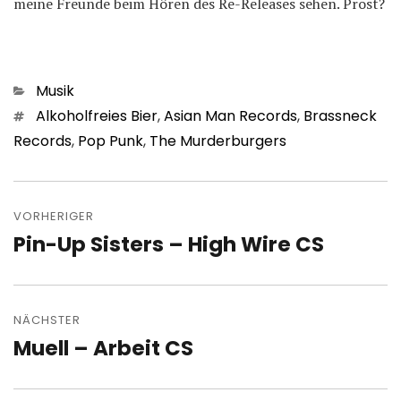
meine Freunde beim Hören des Re-Releases sehen. Prost?
Kategorien
Musik
Schlagwörter
Alkoholfreies Bier
,
Asian Man Records
,
Brassneck
Records
,
Pop Punk
,
The Murderburgers
Beitragsnavigation
VORHERIGER
Pin-Up Sisters – High Wire CS
Vorheriger
Beitrag:
NÄCHSTER
Muell – Arbeit CS
Nächster
Beitrag: