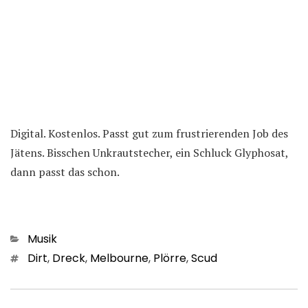
Digital. Kostenlos. Passt gut zum frustrierenden Job des
Jätens. Bisschen Unkrautstecher, ein Schluck Glyphosat,
dann passt das schon.
Kategorien
Musik
Schlagwörter
Dirt
,
Dreck
,
Melbourne
,
Plörre
,
Scud
Beitragsnavigation