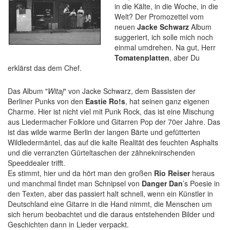
in die Kälte, in die Woche, in die
Welt? Der Promozettel vom
neuen
Jacke Schwarz
Album
suggeriert, ich solle mich noch
einmal umdrehen. Na gut, Herr
Tomatenplatten
, aber Du
erklärst das dem Chef.
Das Album "
Witaj
" von Jacke Schwarz, dem Bassisten der
Berliner Punks von den
Eastie Ro!s
, hat seinen ganz eigenen
Charme. Hier ist nicht viel mit Punk Rock, das ist eine Mischung
aus Liedermacher Folklore und Gitarren Pop der 70er Jahre. Das
ist das wilde warme Berlin der langen Bärte und gefütterten
Wildledermäntel, das auf die kalte Realität des feuchten Asphalts
und die verranzten Gürteltaschen der zähneknirschenden
Speeddealer trifft.
Es stimmt, hier und da hört man den großen
Rio Reiser
heraus
und manchmal findet man Schnipsel von
Danger Dan
’s Poesie in
den Texten, aber das passiert halt schnell, wenn ein Künstler in
Deutschland eine Gitarre in die Hand nimmt, die Menschen um
sich herum beobachtet und die daraus entstehenden Bilder und
Geschichten dann in Lieder verpackt.