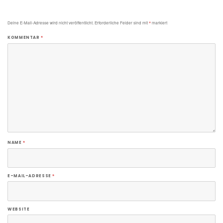
Deine E-Mail-Adresse wird nicht veröffentlicht.
Erforderliche Felder sind mit
*
markiert
KOMMENTAR
*
NAME
*
E-MAIL-ADRESSE
*
WEBSITE