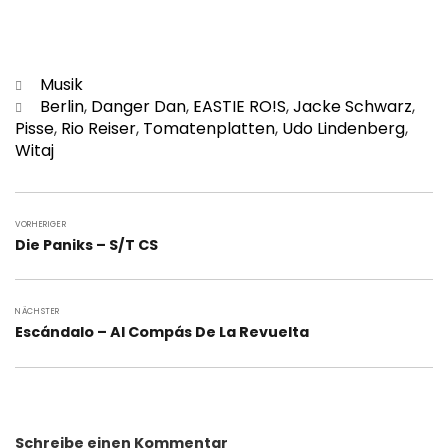
Kategorien
Musik
Schlagwörter
Berlin
,
Danger Dan
,
EASTIE RO!S
,
Jacke Schwarz
,
Pisse
,
Rio Reiser
,
Tomatenplatten
,
Udo Lindenberg
,
Witaj
Beitragsnavigation
VORHERIGER
Vorheriger
Die Paniks – S/T CS
Beitrag:
NÄCHSTER
Nächster
Escándalo – Al Comp​á​s De La Revuelta
Beitrag:
Schreibe einen Kommentar