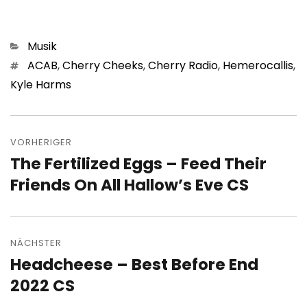
Kategorien
Musik
Schlagwörter
ACAB
,
Cherry Cheeks
,
Cherry Radio
,
Hemerocallis
,
Kyle Harms
Beitragsnavigation
VORHERIGER
The Fertilized Eggs – Feed Their
Vorheriger
Beitrag:
Friends On All Hallow’s Eve CS
NÄCHSTER
Headcheese – Best Before End
Nächster
Beitrag:
2022 CS