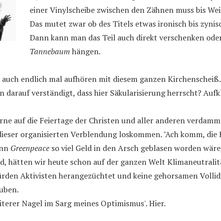
einer Vinylscheibe zwischen den Zähnen muss bis We
Das mutet zwar ob des Titels etwas ironisch bis zynis
Dann kann man das Teil auch direkt verschenken ode
Tannebaum
hängen.
ir auch endlich mal aufhören mit diesem ganzen Kirchenscheiß
 darauf verständigt, dass hier Säkularisierung herrscht? Auf
gerne auf die Feiertage der Christen und aller anderen verdamm
dieser organisierten Verblendung loskommen. "Ach komm, die 
enn
Greenpeace
so viel Geld in den Arsch geblasen worden wäre,
d, hätten wir heute schon auf der ganzen Welt Klimaneutralitä
rden Aktivisten herangezüchtet und keine gehorsamen Vollidi
uben.
eiterer Nagel im Sarg meines Optimismus'. Hier.