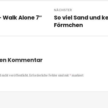
avigation
NÄCHSTER
 Walk Alone 7″
So viel Sand und k
Nächster
Beitrag:
Förmchen
nen Kommentar
nicht veröffentlicht.
Erforderliche Felder sind mit
*
markiert