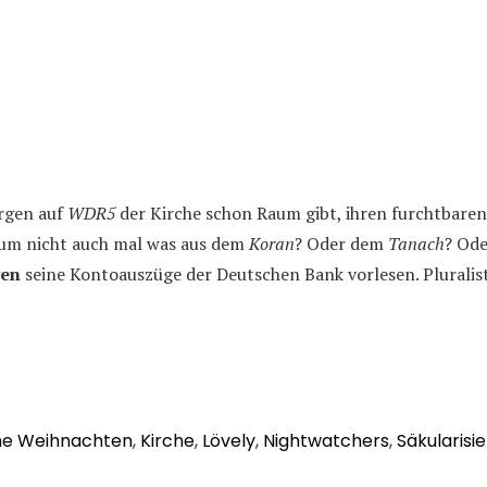
rgen auf
WDR5
der Kirche schon Raum gibt, ihren furchtbare
rum nicht auch mal was aus dem
Koran
? Oder dem
Tanach
? Ode
gen
seine Kontoauszüge der Deutschen Bank vorlesen. Pluralist
he Weihnachten
,
Kirche
,
Lövely
,
Nightwatchers
,
Säkularisi