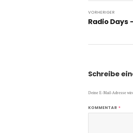
Beitragsn
VORHERIGER
Radio Days –
Vorheriger
Beitrag:
Schreibe ei
Deine E-Mail-Adresse wird 
*
KOMMENTAR