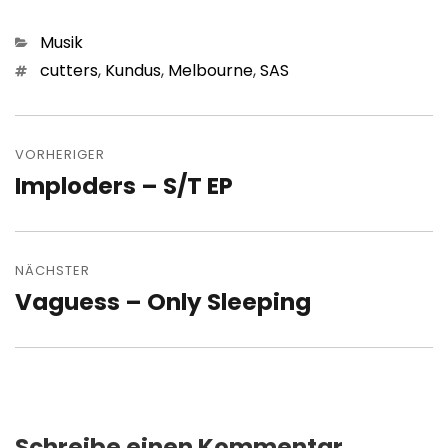
Kategorien
Musik
Schlagwörter
cutters
,
Kundus
,
Melbourne
,
SAS
Beitragsnavigation
VORHERIGER
Imploders – S/T EP
Vorheriger
Beitrag:
NÄCHSTER
Vaguess – Only Sleeping
Nächster
Beitrag:
Schreibe einen Kommentar