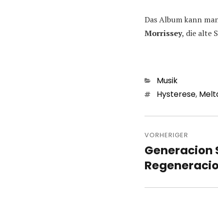
Das Album kann man 
Morrissey
, die alte
Kategorien
Musik
Schlagwörter
Hysterese
,
Melt
Beitragsn
VORHERIGER
Generacion 
Vorheriger
Beitrag:
Regeneracio