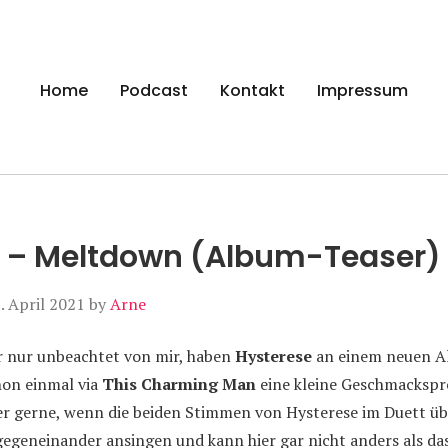
gen
Home
Podcast
Kontakt
Impressum
e – Meltdown (Album-Teaser)
. April 2021
by
Arne
 nur unbeachtet von mir, haben
Hysterese
an einem neuen A
hon einmal via
This Charming Man
eine kleine Geschmackspro
per gerne, wenn die beiden Stimmen von Hysterese im Duett ü
egeneinander ansingen und kann hier gar nicht anders als das