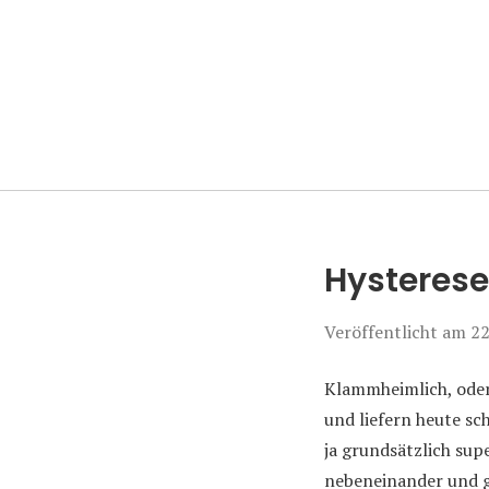
Manierenversa
Hysteres
Veröffentlicht am
22
Klammheimlich, oder
und liefern heute sc
ja grundsätzlich su
nebeneinander und g