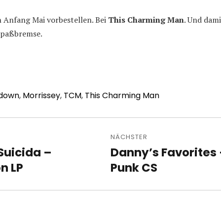
Anfang Mai vorbestellen. Bei
This Charming Man
. Und dami
 Spaßbremse.
down
,
Morrissey
,
TCM
,
This Charming Man
avigation
NÄCHSTER
Suicida –
Danny’s Favorites –
Nächster
n LP
Beitrag:
Punk CS