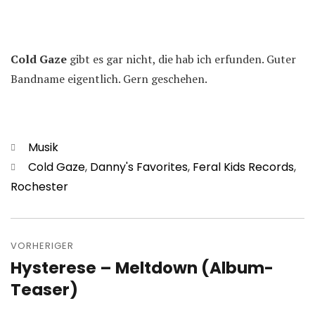
Cold Gaze
gibt es gar nicht, die hab ich erfunden. Guter
Bandname eigentlich. Gern geschehen.
Kategorien
Musik
Schlagwörter
Cold Gaze
,
Danny's Favorites
,
Feral Kids Records
,
Rochester
Beitragsnavigation
VORHERIGER
Hysterese – Meltdown (Album-
Vorheriger
Beitrag:
Teaser)