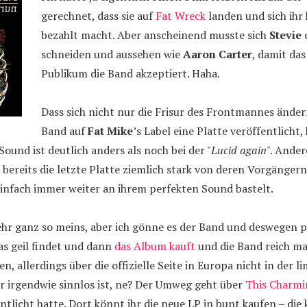
gerechnet, dass sie auf
Fat Wreck
landen und sich ihr
bezahlt macht. Aber anscheinend musste sich
Stevie
e
schneiden und aussehen wie
Aaron Carter
, damit da
Publikum die Band akzeptiert. Haha.
Dass sich nicht nur die Frisur des Frontmannes ände
Band auf
Fat Mike
’s Label eine Platte veröffentlicht
ound ist deutlich anders als noch bei der "
Lucid again
". Ande
h bereits die letzte Platte ziemlich stark von deren Vorgänger
infach immer weiter an ihrem perfekten Sound bastelt.
mehr ganz so meins, aber ich gönne es der Band und deswegen pa
das geil findet und dann
das Album kauft
und die Band reich ma
en, allerdings über die offizielle Seite in Europa nicht in der l
r irgendwie sinnlos ist, ne? Der Umweg geht über
This Charm
ntlicht hatte. Dort könnt ihr die neue LP in bunt kaufen – die