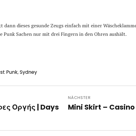
t dann dieses gesunde Zeugs einfach mit einer Wäscheklammer
 Punk Sachen nur mit drei Fingern in den Ohren aushält.
st Punk
,
Sydney
avigation
NÄCHSTER
ρες Οργής | Days
Mini Skirt – Casino
Nächster
Beitrag: