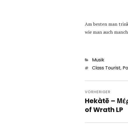
Am besten man trink
wie man auch manche
Kategorien
Musik
Schlagwörter
Class Tourist
,
Po
Beitragsn
VORHERIGER
Hekàtē – Μέ
Vorheriger
Beitrag:
of Wrath LP