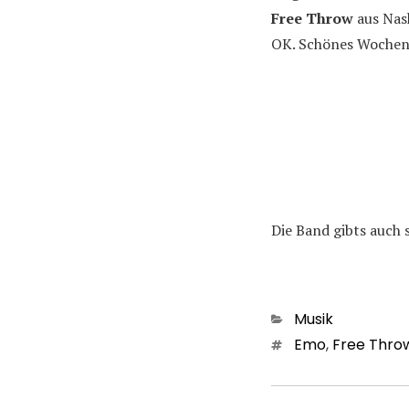
Free Throw
aus Nash
OK. Schönes Wochen
Die Band gibts auch 
Kategorien
Musik
Schlagwörter
Emo
,
Free Thro
Beitragsn