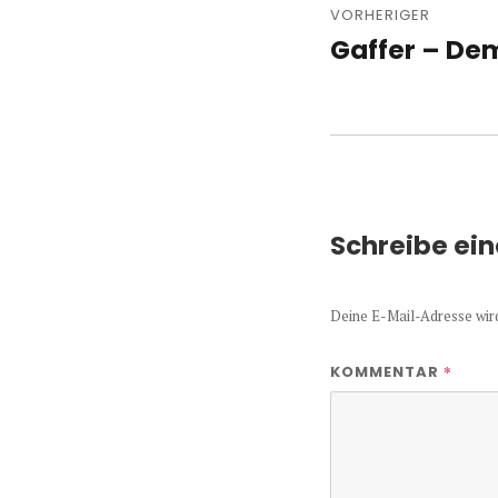
VORHERIGER
Gaffer – De
Vorheriger
Beitrag:
Schreibe ei
Deine E-Mail-Adresse wird 
*
KOMMENTAR