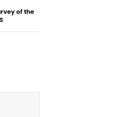
rvey of the
S