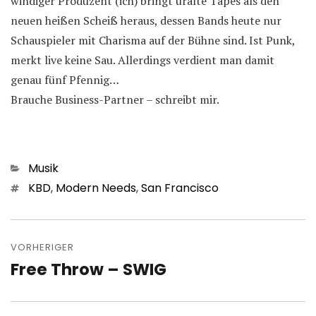
windiger Produzent (ich) bringt uralte Tapes als den
neuen heißen Scheiß heraus, dessen Bands heute nur
Schauspieler mit Charisma auf der Bühne sind. Ist Punk,
merkt live keine Sau. Allerdings verdient man damit
genau fünf Pfennig…
Brauche Business-Partner – schreibt mir.
Kategorien
Musik
Schlagwörter
KBD
,
Modern Needs
,
San Francisco
Beitragsnavigation
VORHERIGER
Free Throw – SWIG
Vorheriger
Beitrag: