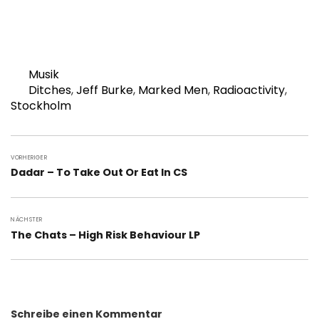
Kategorien
Musik
Schlagwörter
Ditches
,
Jeff Burke
,
Marked Men
,
Radioactivity
,
Stockholm
Beitragsnavigation
VORHERIGER
Vorheriger
Dadar – To Take Out Or Eat In CS
Beitrag:
NÄCHSTER
Nächster
The Chats – High Risk Behaviour LP
Beitrag:
Schreibe einen Kommentar