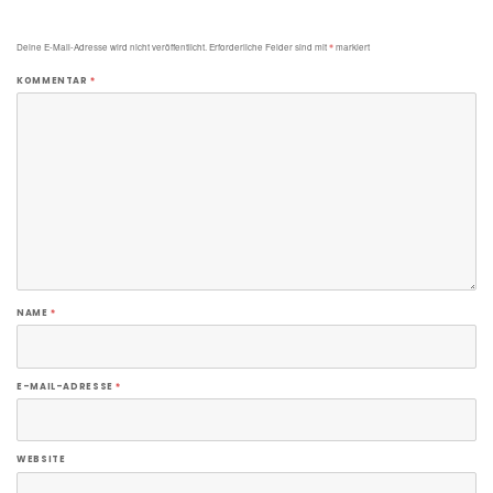
Deine E-Mail-Adresse wird nicht veröffentlicht.
Erforderliche Felder sind mit
*
markiert
KOMMENTAR
*
NAME
*
E-MAIL-ADRESSE
*
WEBSITE