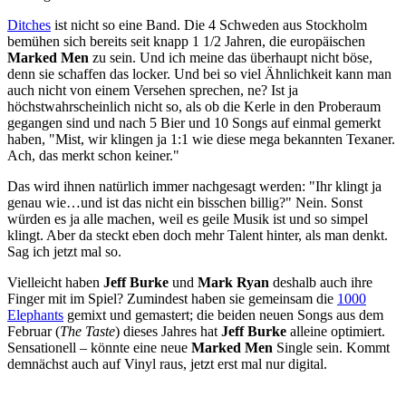
Ditches
ist nicht so eine Band. Die 4 Schweden aus Stockholm
bemühen sich bereits seit knapp 1 1/2 Jahren, die europäischen
Marked Men
zu sein. Und ich meine das überhaupt nicht böse,
denn sie schaffen das locker. Und bei so viel Ähnlichkeit kann man
auch nicht von einem Versehen sprechen, ne? Ist ja
höchstwahrscheinlich nicht so, als ob die Kerle in den Proberaum
gegangen sind und nach 5 Bier und 10 Songs auf einmal gemerkt
haben, "Mist, wir klingen ja 1:1 wie diese mega bekannten Texaner.
Ach, das merkt schon keiner."
Das wird ihnen natürlich immer nachgesagt werden: "Ihr klingt ja
genau wie…und ist das nicht ein bisschen billig?" Nein. Sonst
würden es ja alle machen, weil es geile Musik ist und so simpel
klingt. Aber da steckt eben doch mehr Talent hinter, als man denkt.
Sag ich jetzt mal so.
Vielleicht haben
Jeff Burke
und
Mark Ryan
deshalb auch ihre
Finger mit im Spiel? Zumindest haben sie gemeinsam die
1000
Elephants
gemixt und gemastert; die beiden neuen Songs aus dem
Februar (
The Taste
) dieses Jahres hat
Jeff Burke
alleine optimiert.
Sensationell – könnte eine neue
Marked Men
Single sein. Kommt
demnächst auch auf Vinyl raus, jetzt erst mal nur digital.