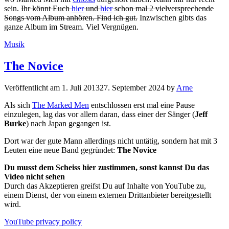
sein.
Ihr könnt Euch
hier
und
hier
schon mal 2 vielversprechende
Songs vom Album anhören. Find ich gut.
Inzwischen gibts das
ganze Album im Stream. Viel Vergnügen.
Kategorien
Musik
The Novice
Veröffentlicht am
1. Juli 2013
27. September 2024
by
Arne
Als sich
The Marked Men
entschlossen erst mal eine Pause
einzulegen, lag das vor allem daran, dass einer der Sänger (
Jeff
Burke
) nach Japan gegangen ist.
Dort war der gute Mann allerdings nicht untätig, sondern hat mit 3
Leuten eine neue Band gegründet:
The Novice
Du musst dem Scheiss hier zustimmen, sonst kannst Du das
Video nicht sehen
Durch das Akzeptieren greifst Du auf Inhalte von YouTube zu,
einem Dienst, der von einem externen Drittanbieter bereitgestellt
wird.
YouTube privacy policy