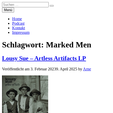
Suchen
Suchen
nach:
Zum
Menü
Manierenversagen
Inhalt
springen
Home
Podcast
Kontakt
Impressum
Schlagwort:
Marked Men
Lousy Sue – Artless Artifacts LP
Veröffentlicht am
3. Februar 2023
9. April 2025
by
Arne