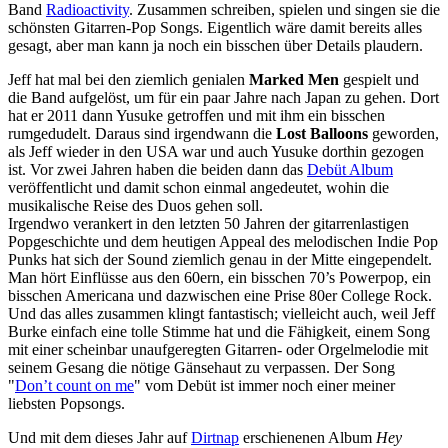
Band
Radioactivity
. Zusammen schreiben, spielen und singen sie die
schönsten Gitarren-Pop Songs. Eigentlich wäre damit bereits alles
gesagt, aber man kann ja noch ein bisschen über Details plaudern.
Jeff hat mal bei den ziemlich genialen
Marked Men
gespielt und
die Band aufgelöst, um für ein paar Jahre nach Japan zu gehen. Dort
hat er 2011 dann Yusuke getroffen und mit ihm ein bisschen
rumgedudelt. Daraus sind irgendwann die
Lost Balloons
geworden,
als Jeff wieder in den USA war und auch Yusuke dorthin gezogen
ist. Vor zwei Jahren haben die beiden dann das
Debüt Album
veröffentlicht und damit schon einmal angedeutet, wohin die
musikalische Reise des Duos gehen soll.
Irgendwo verankert in den letzten 50 Jahren der gitarrenlastigen
Popgeschichte und dem heutigen Appeal des melodischen Indie Pop
Punks hat sich der Sound ziemlich genau in der Mitte eingependelt.
Man hört Einflüsse aus den 60ern, ein bisschen 70’s Powerpop, ein
bisschen Americana und dazwischen eine Prise 80er College Rock.
Und das alles zusammen klingt fantastisch; vielleicht auch, weil Jeff
Burke einfach eine tolle Stimme hat und die Fähigkeit, einem Song
mit einer scheinbar unaufgeregten Gitarren- oder Orgelmelodie mit
seinem Gesang die nötige Gänsehaut zu verpassen. Der Song
"
Don’t count on me
" vom Debüt ist immer noch einer meiner
liebsten Popsongs.
Und mit dem dieses Jahr auf
Dirtnap
erschienenen Album
Hey