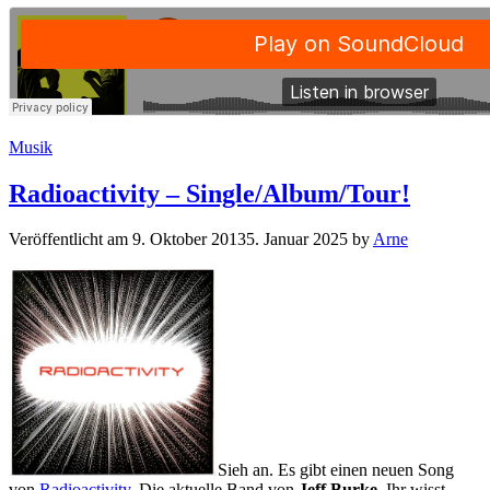
Kategorien
Musik
Radioactivity – Single/Album/Tour!
Veröffentlicht am
9. Oktober 2013
5. Januar 2025
by
Arne
Sieh an. Es gibt einen neuen Song
von
Radioactivity
. Die aktuelle Band von
Jeff Burke
. Ihr wisst