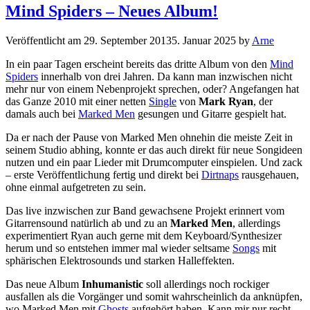
Mind Spiders – Neues Album!
Veröffentlicht am
29. September 2013
5. Januar 2025
by
Arne
In ein paar Tagen erscheint bereits das dritte Album von den
Mind
Spiders
innerhalb von drei Jahren. Da kann man inzwischen nicht
mehr nur von einem Nebenprojekt sprechen, oder? Angefangen hat
das Ganze 2010 mit einer netten
Single
von
Mark Ryan
, der
damals auch bei
Marked Men
gesungen und Gitarre gespielt hat.
Da er nach der Pause von Marked Men ohnehin die meiste Zeit in
seinem Studio abhing, konnte er das auch direkt für neue Songideen
nutzen und ein paar Lieder mit Drumcomputer einspielen. Und zack
– erste Veröffentlichung fertig und direkt bei
Dirtnaps
rausgehauen,
ohne einmal aufgetreten zu sein.
Das live inzwischen zur Band gewachsene Projekt erinnert vom
Gitarrensound natürlich ab und zu an
Marked Men
, allerdings
experimentiert Ryan auch gerne mit dem Keyboard/Synthesizer
herum und so entstehen immer mal wieder seltsame
Songs
mit
sphärischen Elektrosounds und starken Halleffekten.
Das neue Album
Inhumanistic
soll allerdings noch rockiger
ausfallen als die Vorgänger und somit wahrscheinlich da anknüpfen,
wo Marked Men mit
Ghosts
aufgehört haben. Kann mir nur recht