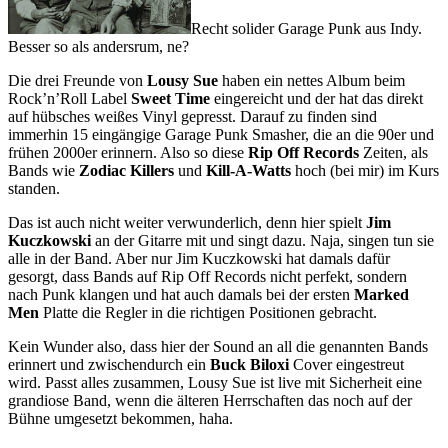
Recht solider Garage Punk aus Indy.
Besser so als andersrum, ne?
Die drei Freunde von
Lousy Sue
haben ein nettes Album beim
Rock’n’Roll Label
Sweet Time
eingereicht und der hat das direkt
auf hübsches weißes Vinyl gepresst. Darauf zu finden sind
immerhin 15 eingängige Garage Punk Smasher, die an die 90er und
frühen 2000er erinnern. Also so diese
Rip Off Records
Zeiten, als
Bands wie
Zodiac Killers
und
Kill-A-Watts
hoch (bei mir) im Kurs
standen.
Das ist auch nicht weiter verwunderlich, denn hier spielt
Jim
Kuczkowski
an der Gitarre mit und singt dazu. Naja, singen tun sie
alle in der Band. Aber nur Jim Kuczkowski hat damals dafür
gesorgt, dass Bands auf Rip Off Records nicht perfekt, sondern
nach Punk klangen und hat auch damals bei der ersten
Marked
Men
Platte die Regler in die richtigen Positionen gebracht.
Kein Wunder also, dass hier der Sound an all die genannten Bands
erinnert und zwischendurch ein
Buck Biloxi
Cover eingestreut
wird. Passt alles zusammen, Lousy Sue ist live mit Sicherheit eine
grandiose Band, wenn die älteren Herrschaften das noch auf der
Bühne umgesetzt bekommen, haha.