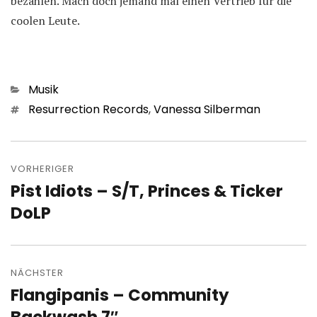
bezahlen. Mach doch jemand mal einen Vertrieb für die
coolen Leute.
Kategorien
Musik
Schlagwörter
Resurrection Records
,
Vanessa Silberman
Beitragsnavigation
VORHERIGER
Pist Idiots – S/T, Princes & Ticker
Vorheriger
Beitrag:
DoLP
NÄCHSTER
Flangipanis – Community
Nächster
Beitrag: