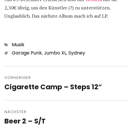
2,30€ übrig, um den Künstler (?) zu unterstützen.
Unglaublich. Das nächste Album mach ich auf LP.
Kategorien
Musik
Schlagwörter
Garage Punk
,
Jumbo XL
,
Sydney
Beitragsnavigation
VORHERIGER
Cigarette Camp – Steps 12″
Vorheriger
Beitrag:
NÄCHSTER
Beer 2 – S/T
Nächster
Beitrag: