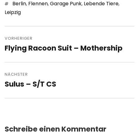
Schlagwörter
Berlin
,
Flennen
,
Garage Punk
,
Lebende Tiere
,
Leipzig
Beitragsnavigation
VORHERIGER
Flying Racoon Suit – Mothership
Vorheriger
Beitrag:
NÄCHSTER
Sulus – S/T CS
Nächster
Beitrag:
Schreibe einen Kommentar