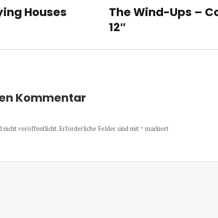
ying Houses
The Wind-Ups – C
Nächster
Beitrag:
12″
nen Kommentar
nicht veröffentlicht.
Erforderliche Felder sind mit
*
markiert