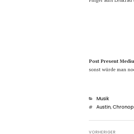
Finger aufs Lenkrad
Post Present Medi
sonst würde man noc
Kategorien
Musik
Schlagwörter
Austin
,
Chronop
Beitragsn
VORHERIGER