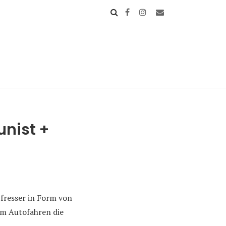
nist +
tfresser in Form von
im Autofahren die