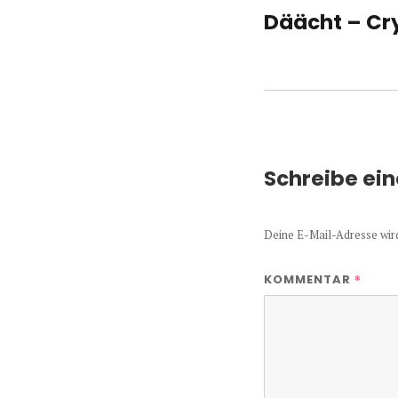
Däächt – Cr
Vorheriger
Beitrag:
Schreibe ei
Deine E-Mail-Adresse wird 
*
KOMMENTAR