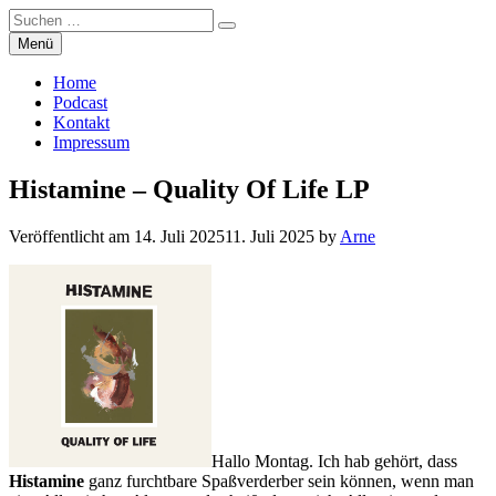
Suchen
Suchen
nach:
Zum
Menü
Manierenversagen
Inhalt
springen
Home
Podcast
Kontakt
Impressum
Histamine – Quality Of Life LP
Veröffentlicht am
14. Juli 2025
11. Juli 2025
by
Arne
Hallo Montag. Ich hab gehört, dass
Histamine
ganz furchtbare Spaßverderber sein können, wenn man