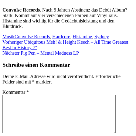
Convulse Records
. Nach 5 Jahren Abstinenz das Debüt Album?
Stark. Kommt auf vier verschiedenen Farben auf Vinyl raus.
Histamine sind wichtig für die Gedächtnisleistung und den
Blutdruck.
Kategorien
Schlagwörter
Musik
Convulse Records
,
Hardcore
,
Histamine
,
Sydney
Beitragsnavigation
Vorheriger
Vorheriger
Ubiquitous Meh! & Height Keech – All Time Greatest
Beitrag:
Best In History 7″
Nächster
Nächster
Pig Pen – Mental Madness LP
Beitrag:
Schreibe einen Kommentar
Deine E-Mail-Adresse wird nicht veröffentlicht.
Erforderliche
Felder sind mit
*
markiert
Kommentar
*