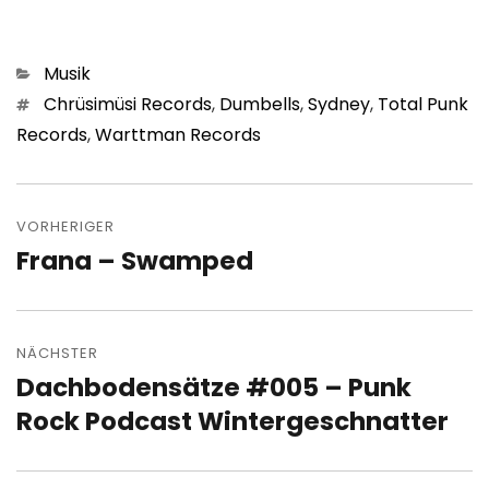
Kategorien
Musik
Schlagwörter
Chrüsimüsi Records
,
Dumbells
,
Sydney
,
Total Punk
Records
,
Warttman Records
Beitragsnavigation
VORHERIGER
Frana – Swamped
Vorheriger
Beitrag:
NÄCHSTER
Dachbodensätze #005 – Punk
Nächster
Beitrag:
Rock Podcast Wintergeschnatter