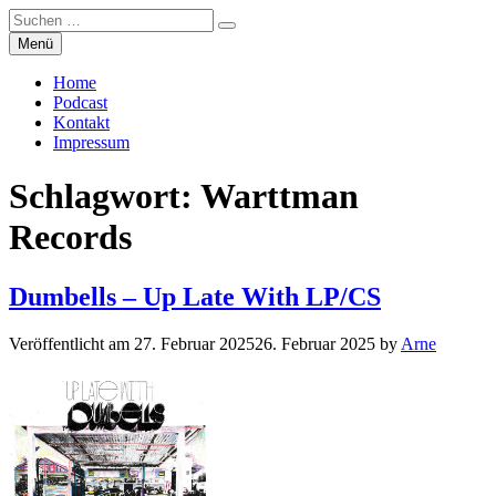
Suchen
Suchen
nach:
Zum
Menü
Manierenversagen
Inhalt
springen
Home
Podcast
Kontakt
Impressum
Schlagwort:
Warttman
Records
Dumbells – Up Late With LP/CS
Veröffentlicht am
27. Februar 2025
26. Februar 2025
by
Arne