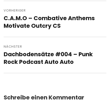
Beitragsnavigation
VORHERIGER
C.A.M.O – Combative Anthems
Vorheriger
Beitrag:
Motivate Outcry CS
NÄCHSTER
Dachbodensätze #004 – Punk
Nächster
Beitrag:
Rock Podcast Auto Auto
Schreibe einen Kommentar