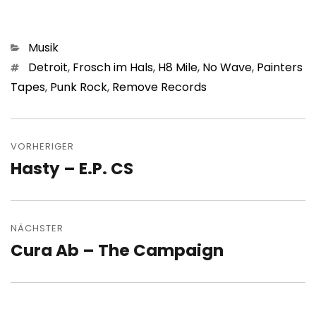
Kategorien
Musik
Schlagwörter
Detroit
,
Frosch im Hals
,
H8 Mile
,
No Wave
,
Painters
Tapes
,
Punk Rock
,
Remove Records
Beitragsnavigation
VORHERIGER
Hasty – E.P. CS
Vorheriger
Beitrag:
NÄCHSTER
Cura Ab – The Campaign
Nächster
Beitrag: