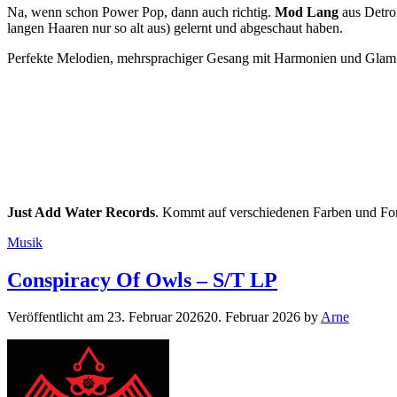
Na, wenn schon Power Pop, dann auch richtig.
Mod Lang
aus Detroi
langen Haaren nur so alt aus) gelernt und abgeschaut haben.
Perfekte Melodien, mehrsprachiger Gesang mit Harmonien und Glam 
Just Add Water Records
. Kommt auf verschiedenen Farben und For
Kategorien
Musik
Conspiracy Of Owls – S/T LP
Veröffentlicht am
23. Februar 2026
20. Februar 2026
by
Arne