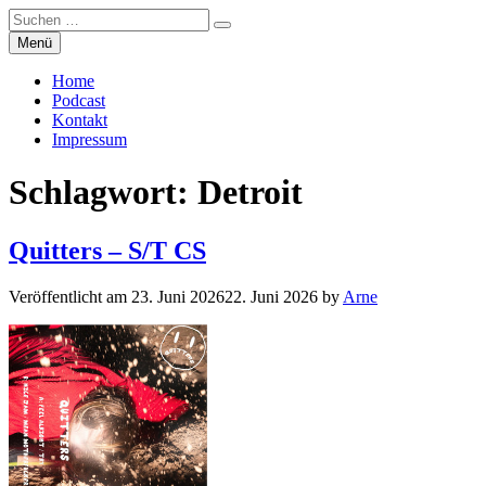
Suchen
Suchen
nach:
Zum
Menü
Manierenversagen
Inhalt
springen
Home
Podcast
Kontakt
Impressum
Schlagwort:
Detroit
Quitters – S/T CS
Veröffentlicht am
23. Juni 2026
22. Juni 2026
by
Arne