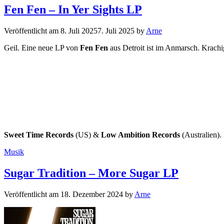
Fen Fen – In Yer Sights LP
Veröffentlicht am
8. Juli 2025
7. Juli 2025
by
Arne
Geil. Eine neue LP von
Fen Fen
aus Detroit ist im Anmarsch. Krachi
Sweet Time Records
(US) &
Low Ambition Records
(Australien).
Kategorien
Musik
Sugar Tradition – More Sugar LP
Veröffentlicht am
18. Dezember 2024
by
Arne