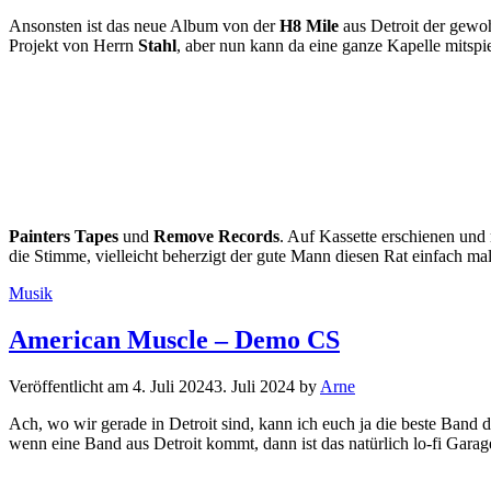
Ansonsten ist das neue Album von der
H8 Mile
aus Detroit der gewo
Projekt von Herrn
Stahl
, aber nun kann da eine ganze Kapelle mitspi
Painters Tapes
und
Remove Records
. Auf Kassette erschienen und 
die Stimme, vielleicht beherzigt der gute Mann diesen Rat einfach ma
Kategorien
Musik
American Muscle – Demo CS
Veröffentlicht am
4. Juli 2024
3. Juli 2024
by
Arne
Ach, wo wir gerade in Detroit sind, kann ich euch ja die beste Band d
wenn eine Band aus Detroit kommt, dann ist das natürlich lo-fi Ga