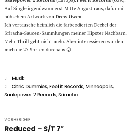
Saalepower 2 Records
(Europa).
Feel it Records
(USA).
Auf Single irgendwann erst Mitte August raus, dafür mit
hübschem Artwork von
Drew Owen
.
Ich vertausche heimlich die farbcodierten Deckel der
Sriracha-Saucen-Sammlungen meiner Hipster Nachbarn.
Mehr Thrill geht nicht mehr. Aber interessieren würden
mich die 27 Sorten durchaus 😛
Kategorien
Musik
Schlagwörter
Citric Dummies
,
Feel it Records
,
Minneapolis
,
Saalepower 2 Records
,
Sriracha
Beitragsnavigation
VORHERIGER
Reduced – S/T 7″
Vorheriger