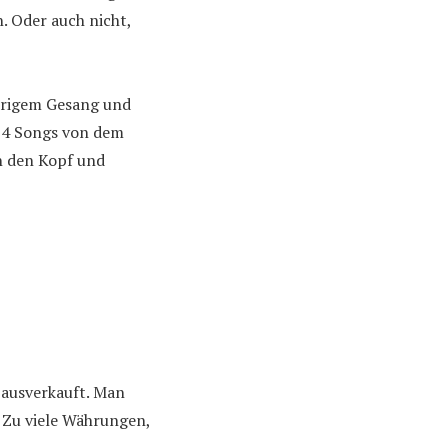
. Oder auch nicht,
urigem Gesang und
e 4 Songs von dem
n den Kopf und
n ausverkauft. Man
. Zu viele Währungen,