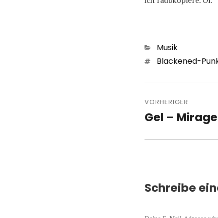
ich raubkopiere. Oi.
Kategorien
Musik
Schlagwörter
Blackened-Pun
Beitragsn
VORHERIGER
Gel – Mirage
Vorheriger
Beitrag:
Schreibe ei