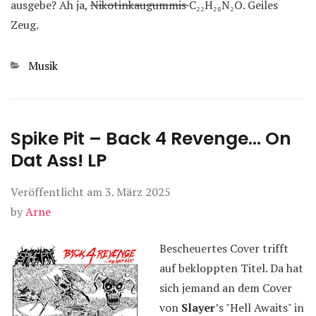
ausgebe? Ah ja,
Nikotinkaugummis
C₂₂H₂₈N₂O
. Geiles
Zeug.
Kategorien
Musik
Spike Pit – Back 4 Revenge… On
Dat Ass! LP
Veröffentlicht am
3. März 2025
by
Arne
Bescheuertes Cover trifft
auf bekloppten Titel. Da hat
sich jemand an dem Cover
von
Slayer
’s "Hell Awaits" in