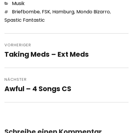
Kategorien
Musik
Schlagwörter
Briefbombe
,
FSK
,
Hamburg
,
Mondo Bizarro
,
Spastic Fantastic
Beitragsnavigation
VORHERIGER
Taking Meds – Ext Meds
Vorheriger
Beitrag:
NÄCHSTER
Awful – 4 Songs CS
Nächster
Beitrag:
Schreibe einen Kommentar