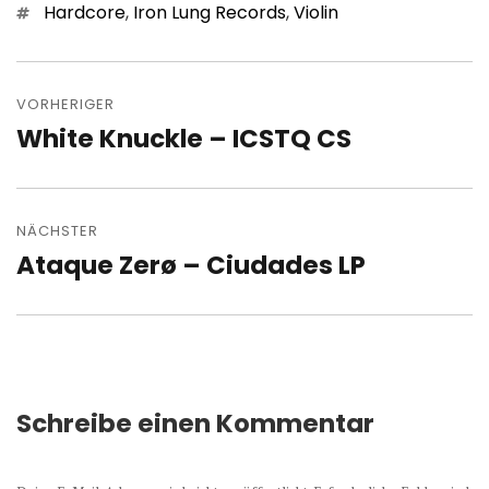
Schlagwörter
Hardcore
,
Iron Lung Records
,
Violin
Beitragsnavigation
VORHERIGER
White Knuckle – ICSTQ CS
Vorheriger
Beitrag:
NÄCHSTER
Ataque Zerø – Ciudades LP
Nächster
Beitrag:
Schreibe einen Kommentar