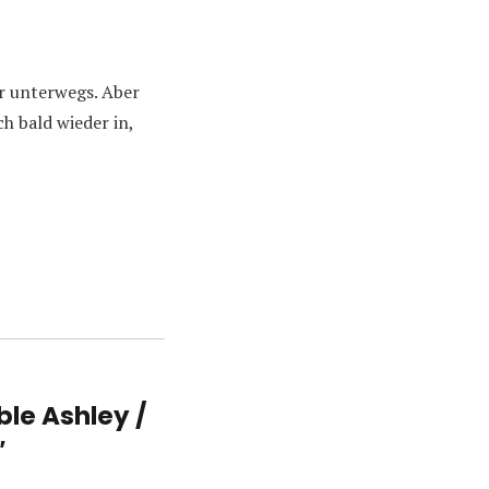
ür unterwegs. Aber
h bald wieder in,
le Ashley /
″