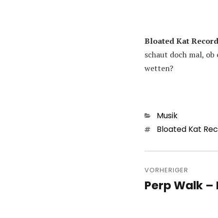
Bloated Kat Recor
schaut doch mal, ob 
wetten?
Kategorien
Musik
Schlagwörter
Bloated Kat Re
Beitragsn
VORHERIGER
Perp Walk – 
Vorheriger
Beitrag: