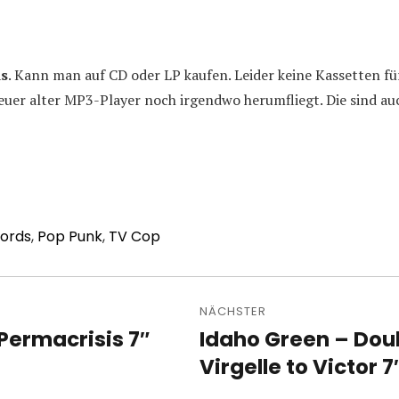
ds
. Kann man auf CD oder LP kaufen. Leider keine Kassetten f
euer alter MP3-Player noch irgendwo herumfliegt. Die sind auc
cords
,
Pop Punk
,
TV Cop
avigation
NÄCHSTER
Permacrisis 7″
Idaho Green – Doub
Nächster
Beitrag:
Virgelle to Victor 7