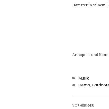
Hamster in seinem La
Annapolis und Kannap
Kategorien
Musik
Schlagwörter
Demo
,
Hardcor
Beitragsn
VORHERIGER