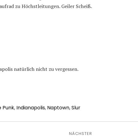
ufrad zu Höchstleitungen. Geiler Scheiß.
olis natürlich nicht zu vergessen.
e Punk
,
Indianapolis
,
Naptown
,
Slur
avigation
NÄCHSTER