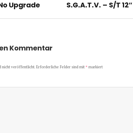
 No Upgrade
S.G.A.T.V. – S/T 12″
Nächster
Beitrag:
nen Kommentar
nicht veröffentlicht.
Erforderliche Felder sind mit
*
markiert