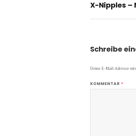
X-Nipples –
Vorheriger
Beitrag:
Schreibe ei
Deine E-Mail-Adresse wird 
*
KOMMENTAR