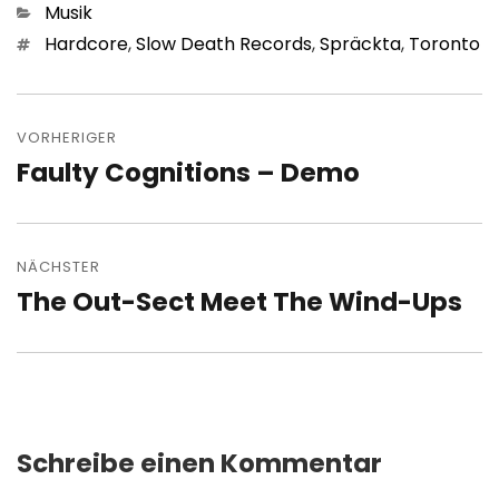
Kategorien
Musik
Schlagwörter
Hardcore
,
Slow Death Records
,
Spräckta
,
Toronto
Beitragsnavigation
VORHERIGER
Faulty Cognitions – Demo
Vorheriger
Beitrag:
NÄCHSTER
The Out​-​Sect Meet The Wind​-​Ups
Nächster
Beitrag:
Schreibe einen Kommentar